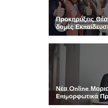
Προκηρύξεις Θέσ
δομές Εκπαίδευσ
Νέα Online Μορι
Επιμορφωτικά Π