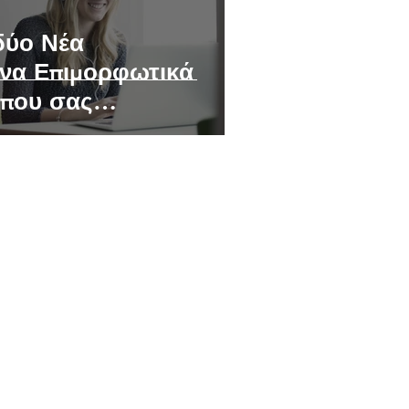
 δύο Νέα
να Επιμορφωτικά
που σας
 το προβάδισμα!