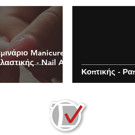
μινάριο Manicure -
λαστικής - Nail Art
Κοπτικής - Ρα