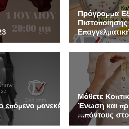
Πρόγραμμα Ε
Πιστοποίησης
23
Επαγγελματικ
Αποφοίτων Ι.Ε
Μάθετε Κοπτικ
το επόμενο μανεκέν
Ένωση και πρ
...πόντους στ
λίγες μέρ