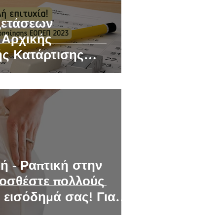
ξετάσεων
 Αρχικής
ής Κατάρτισης
.Κ. & & Σ.Ε.Κ.
ή - Ραπτική στην
οσθέστε πολλούς
ο εισόδημά σας! Για