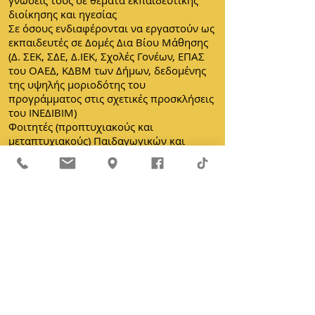
γνώσεις τους σε θέματα εκπαιδευτικής
διοίκησης και ηγεσίας
Σε όσους ενδιαφέρονται να εργαστούν ως
εκπαιδευτές σε Δομές Δια Βίου Μάθησης
(Δ. ΣΕΚ, ΣΔΕ, Δ.ΙΕΚ, Σχολές Γονέων, ΕΠΑΣ
του ΟΑΕΔ, ΚΔΒΜ των Δήμων, δεδομένης
της υψηλής μοριοδότης του
προγράμματος στις σχετικές προσκλήσεις
του ΙΝΕΔΙΒΙΜ)
Φοιτητές (προπτυχιακούς και
μεταπτυχιακούς) Παιδαγωγικών και
Καθηγητικών Σχολών
Οποιονδήποτε ενδιαφέρεται για την
προσωπική ανάπτυξη και επαγγελματική
του εξέλιξη
Προσωπική ενημέρωση τώρα
Μοριοδοτούμενα
Επιμορφωτικά Πρόγραμμ
ατα