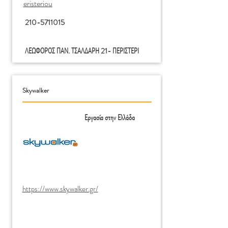
Τέχνη Σεναριογραφίας
eristeriou
210-5711015
Στέλεχος Διοίκησης και
Οικονομίας στον Τομέα
ΛΕΩΦΟΡΟΣ ΠΑΝ. ΤΣΑΛΔΑΡΗ 21- ΠΕΡΙΣΤΕΡΙ
του Πολιτισμού
Ζωγραφική Τέχνη
Skywalker
Εργασία στην Ελλάδα
Συντηρητής Έργων
Τέχνης & Αρχαιοτήτων
https://www.skywalker.gr/
Σελίδα 1 από 1