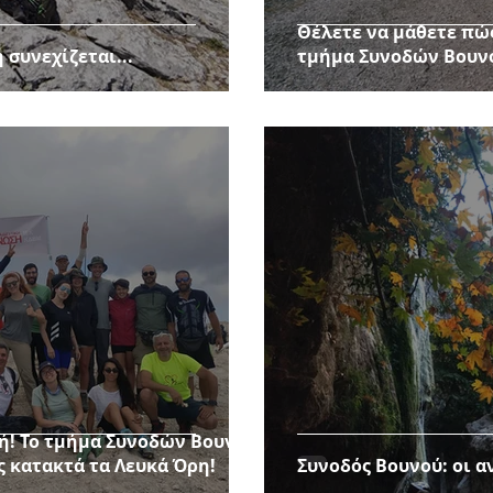
Θέλετε να μάθετε πώ
 συνεχίζεται...
τμήμα Συνοδών Βουνού
ή! Το τμήμα Συνοδών Βουνού
 κατακτά τα Λευκά Όρη!
Συνοδός Βουνού: οι α