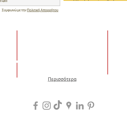
Συμφωνώ με την
Πολιτική Απορρήτου
ΚΤΗΝΙΑΤΡΙΚΑ - PET GROOMING
ΠΑΙΔΑΓ
ΕΦΑΡΜΟ
ΦΥΛΑΞΗ ΠΡΟΣΩΠΩΝ & ΥΠΟΔΟΜΩΝ
ΤΟΥΡΙΣΤΙΚΑ
MΟΔΑ -
Περισσότερα
ONLINE
ΣΕΜΙΝΑΡΙΑ - ΗΜΕΡΙΔΕΣ