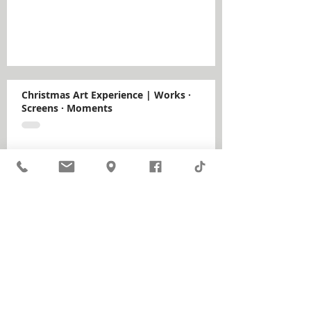
Christmas Art Experience | Works ·
Screens · Moments
14ο Athens International Digital Film
Festival στην Εκπαιδευτική Ένωση