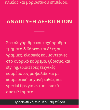
ηλικίας και μορφωτικού επιπέδου.
ΑΝΑΠΤΥΞΗ ΔΕΞΙΟΤΗΤΩΝ
Στα ολιγάριθμα και ταχύρρυθμα
τμήματα διδάσκονται όλες οι
γραμμές, κλασικές και μοντέρνες
στο ανδρικό κούρεμα, ξύρισμα και
styling, ιδιαίτερες τεχνικές
κουρέματος με ψαλίδι και με
κουρευτική μηχανή καθώς και
special tips για εντυπωσιακά
αποτελέσματα.
Προσωπική ενημέρωση τώρα!