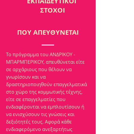
ΕΚΠΑΙΔΕΥΤΙΚΟΙ
ΣΤΟΧΟΙ
ΠΟΥ ΑΠΕΥΘΥΝΕΤΑΙ
Το πρόγραμμα του ΑΝΔΡΙΚΟΥ -
ΜΠΑΡΜΠΕΡΙΚΟΥ, απευθύνεται είτε
σε αρχάριους που θέλουν να
γνωρίσουν και να
δραστηριοποιηθούν επαγγελματικά
στο χώρο της κομμωτικής τέχνης,
είτε σε επαγγελματίες που
ενδιαφέρονται να εμπλουτίσουν ή
να ενισχύσουν τις γνώσεις και
δεξιότητές τους. Αφορά κάθε
ενδιαφερόμενο ανεξαρτήτως