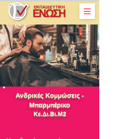
Ανδρικές Κομμώσεις -
Μπαρμπέρικο
Κε.Δι.Βι.Μ2