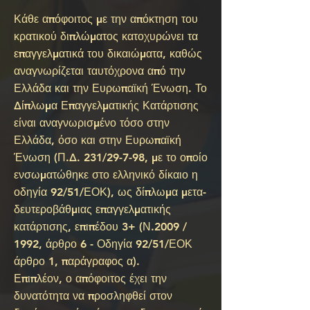
Κάθε απόφοιτος με την απόκτηση του
κρατικού διπλώματος κατοχυρώνει τα
επαγγελματικά του δικαιώματα, καθώς
αναγνωρίζεται ταυτόχρονα από την
Ελλάδα και την Ευρωπαϊκή Ένωση. Το
Δίπλωμα Επαγγελματικής Κατάρτισης
είναι αναγνωρισμένο τόσο στην
Ελλάδα, όσο και στην Ευρωπαϊκή
Ένωση (Π.Δ. 231/29-7-98, με το οποίο
ενσωματώθηκε στο ελληνικό δίκαιο η
οδηγία 92/51/ΕΟΚ), ως δίπλωμα μετα-
δευτεροβάθμιας επαγγελματικής
κατάρτισης, επιπέδου 3+ (Ν.2009 /
1992, άρθρο 6 - Οδηγία 92/51/ΕΟΚ
άρθρο 1, παράγραφος α).
Επιπλέον, ο απόφοιτος έχει την
δυνατότητα να προσληφθεί στον