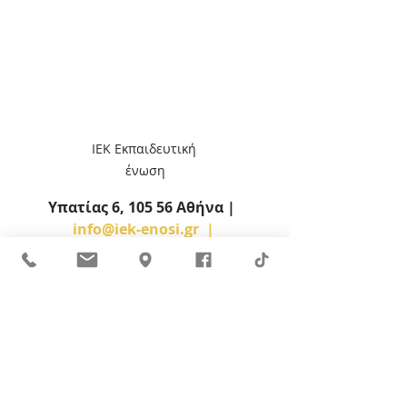
ΙΕΚ Εκπαιδευτική 
ένωση
Υπατίας 6, 105 56 Αθήνα |  
info@iek-enosi.gr  | 
  Τηλ: 210 3235200, 
211 1100335
Το Ι.ΙΕΚ "ΕΚΠΑΙΔΕΥΤΙΚΗ ΕΝΩΣΗ" είναι 
αναγνωρισμένο από Γ.Γ.Δ.Β.Μ. / 
Ε.Ο.Π.Π.Ε.Π., 
Αρ. Αδείας ΙΕΚ 156127/Κ1/20-9-17, 
ΦΕΚ 3360/Β'/22-9-17