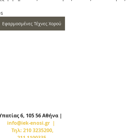
os
Εφαρμοσμένες Τέχνες Χορού
Υπατίας 6, 105 56 Αθήνα |  
info@iek-enosi.gr  | 
  Τηλ: 210 3235200, 
211 1100335