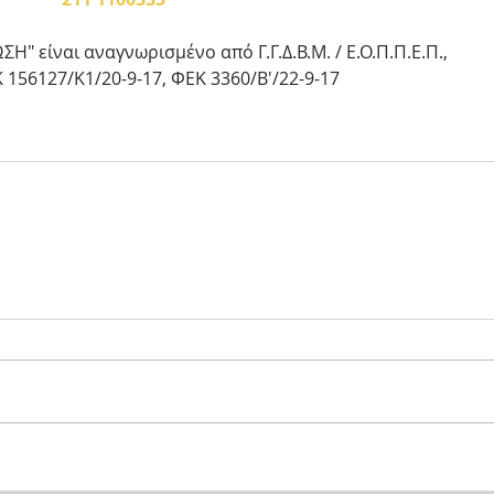
ΣΗ" είναι αναγνωρισμένο από Γ.Γ.Δ.Β.Μ. / Ε.Ο.Π.Π.Ε.Π., 
Κ 156127/Κ1/20-9-17, ΦΕΚ 3360/Β'/22-9-17