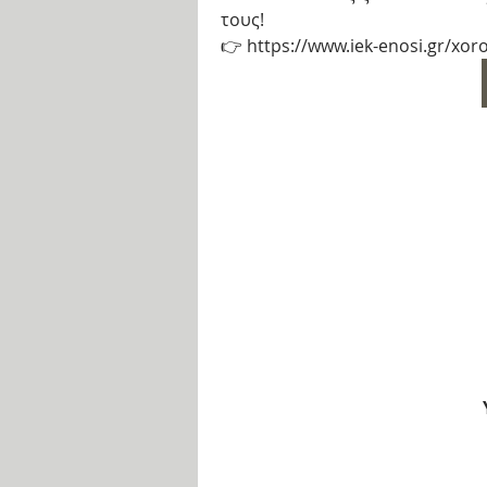
τους! 
👉 https://www.iek-enosi.gr/xor