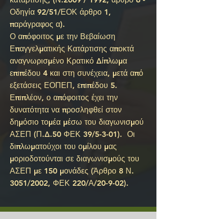
Οδηγία 92/51/ΕΟΚ άρθρο 1,
παράγραφος α).
Ο απόφοιτος με την Βεβαίωση
Επαγγελματικής Κατάρτισης αποκτά
αναγνωρισμένο Κρατικό Δίπλωμα
επιπέδου 4 και στη συνέχεια, μετά από
εξετάσεις ΕΟΠΕΠ, επιπέδου 5.
Επιπλέον, ο απόφοιτος έχει την
δυνατότητα να προσληφθεί στον
δημόσιο τομέα μέσω του διαγωνισμού
ΑΣΕΠ (Π.Δ.50 ΦΕΚ 39/5-3-01). Οι
διπλωματούχοι του ομίλου μας
μοριοδοτούνται σε διαγωνισμούς του
ΑΣΕΠ με 150 μονάδες (Άρθρο 8 Ν.
3051/2002, ΦΕΚ 220/Α/20-9-02).