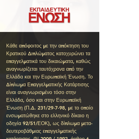
Κάθε απόφοιτος με την απόκτηση του
Κρατικού Διπλώματος κατοχυρώνει τα
επαγγελματικά του δικαιώματα, καθώς
αναγνωρίζεται ταυτόχρονα από την
Ελλάδα και την Ευρωπαϊκή Ένωση.
Το
Δίπλωμα Επαγγελματικής Κατάρτισης
είναι αναγνωρισμένο τόσο στην
Ελλάδα, όσο και στην Ευρωπαϊκή
Ένωση (Π.Δ. 231/29-7-98, με το οποίο
ενσωματώθηκε στο ελληνικό δίκαιο η
οδηγία 92/51/ΕΟΚ), ως δίπλωμα μετα-
δευτεροβάθμιας επαγγελματικής
κατάρτισης, (Ν.2009 / 1992, άρθρο 6 -