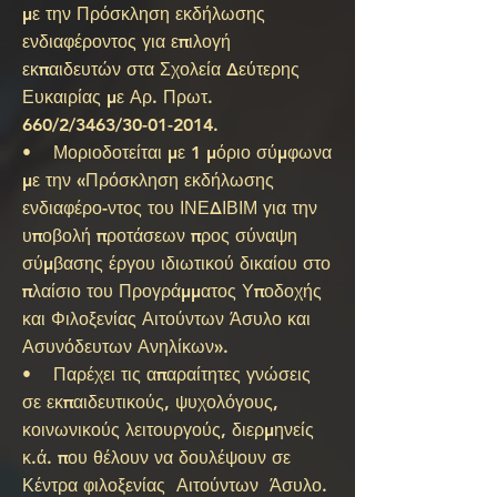
με την Πρόσκληση εκδήλωσης
ενδιαφέροντος για επιλογή
εκπαιδευτών στα Σχολεία Δεύτερης
Ευκαιρίας με Αρ. Πρωτ.
660/2/3463/30-01-2014.
• Μοριοδοτείται με 1 μόριο σύμφωνα
με την «Πρόσκληση εκδήλωσης
ενδιαφέρο-ντος του ΙΝΕΔΙΒΙΜ για την
υποβολή προτάσεων προς σύναψη
σύμβασης έργου ιδιωτικού δικαίου στο
πλαίσιο του Προγράμματος Υποδοχής
και Φιλοξενίας Αιτούντων Άσυλο και
Ασυνόδευτων Ανηλίκων».
• Παρέχει τις απαραίτητες γνώσεις
σε εκπαιδευτικούς, ψυχολόγους,
κοινωνικούς λειτουργούς, διερμηνείς
κ.ά. που θέλουν να δουλέψουν σε
Κέντρα φιλοξενίας Αιτούντων Άσυλο.