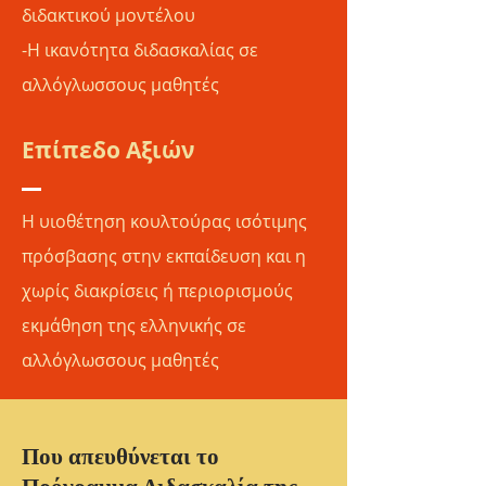
διδακτικού μοντέλου
-Η ικανότητα διδασκαλίας σε
αλλόγλωσσους μαθητές
Επίπεδο Αξιών
Η υιοθέτηση κουλτούρας ισότιμης
πρόσβασης στην εκπαίδευση και η
χωρίς διακρίσεις ή περιορισμούς
εκμάθηση της ελληνικής σε
αλλόγλωσσους μαθητές
Που απευθύνεται το
Πρόγραμμα Διδασκαλία της