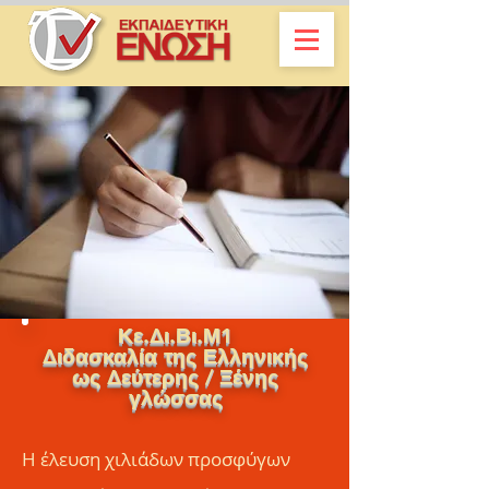
Κε.Δι.Βι.Μ1
Διδασκαλία της Ελληνικής
ως Δεύτερης / Ξένης
γλώσσας
Η έλευση χιλιάδων προσφύγων