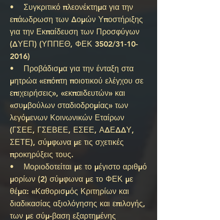
• Συγκριτικό πλεονέκτημα για την
επάωδρωση των Δομών Υποστήριξης
για την Εκπαίδευση των Προσφύγων
(ΔΥΕΠ) (ΥΠΠΕΘ, ΦΕΚ 3502/31-10-
2016)
• Προβάδισμα για την ένταξη στα
μητρώα «επόπτη ποιοτικού ελέγχου σε
επιχειρήσεις», «εκπαιδευτών» και
«συμβούλων σταδιοδρομίας» των
λεγόμενων Κοινωνικών Εταίρων
(ΓΣΕΕ, ΓΣΕΒΕΕ, ΕΣΕΕ, ΑΔΕΔΔΥ,
ΣΕΤΕ), σύμφωνα με τις σχετικές
προκηρύξεις τους.
• Μοριοδοτείται με το μέγιστο αριθμό
μορίων (2) σύμφωνα με το ΦΕΚ με
θέμα: «Καθορισμός Κριτηρίων και
διαδικασίας αξιολόγησης και επιλογής,
των με σύμ-βαση εξαρτημένης