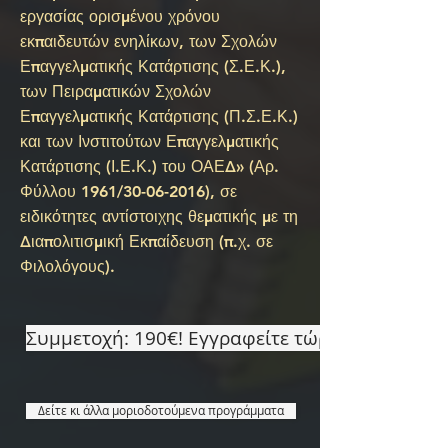
εργασίας ορισμένου χρόνου
εκπαιδευτών ενηλίκων, των Σχολών
Επαγγελματικής Κατάρτισης (Σ.Ε.Κ.),
των Πειραματικών Σχολών
Επαγγελματικής Κατάρτισης (Π.Σ.Ε.Κ.)
και των Ινστιτούτων Επαγγελματικής
Κατάρτισης (Ι.Ε.Κ.) του ΟΑΕΔ» (Αρ.
Φύλλου 1961/30-06-2016), σε
ειδικότητες αντίστοιχης θεματικής με τη
Διαπολιτισμική Εκπαίδευση (π.χ. σε
Φιλολόγους).
Συμμετοχή: 190€! Εγγραφείτε τώρα!
Δείτε κι άλλα μοριοδοτούμενα προγράμματα