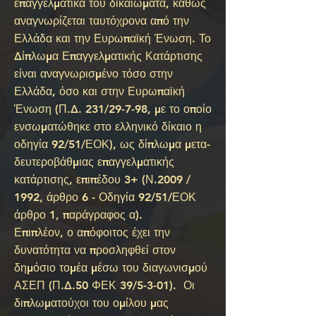
επαγγελματικά του δικαιώματα, καθώς
αναγνωρίζεται ταυτόχρονα από την
Ελλάδα και την Ευρωπαϊκή Ένωση. Το
Δίπλωμα Επαγγελματικής Κατάρτισης
είναι αναγνωρισμένο τόσο στην
Ελλάδα, όσο και στην Ευρωπαϊκή
Ένωση (Π.Δ. 231/29-7-98, με το οποίο
ενσωματώθηκε στο ελληνικό δίκαιο η
οδηγία 92/51/ΕΟΚ), ως δίπλωμα μετα-
δευτεροβάθμιας επαγγελματικής
κατάρτισης, επιπέδου 3+ (Ν.2009 /
1992, άρθρο 6 - Οδηγία 92/51/ΕΟΚ
άρθρο 1, παράγραφος α).
Επιπλέον, ο απόφοιτος έχει την
δυνατότητα να προσληφθεί στον
δημόσιο τομέα μέσω του διαγωνισμού
ΑΣΕΠ (Π.Δ.50 ΦΕΚ 39/5-3-01). Οι
διπλωματούχοι του ομίλου μας